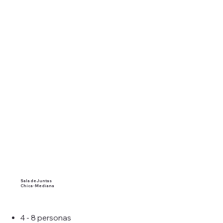
Sala de Juntas
Chica - Mediana
4 - 8 personas